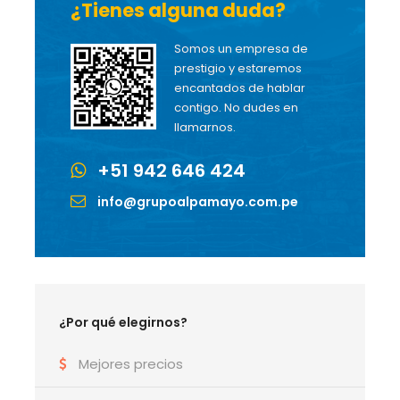
¿Tienes alguna duda?
Somos un empresa de
prestigio y estaremos
encantados de hablar
contigo. No dudes en
llamarnos.
+51 942 646 424
info@grupoalpamayo.com.pe
¿Por qué elegirnos?
Mejores precios