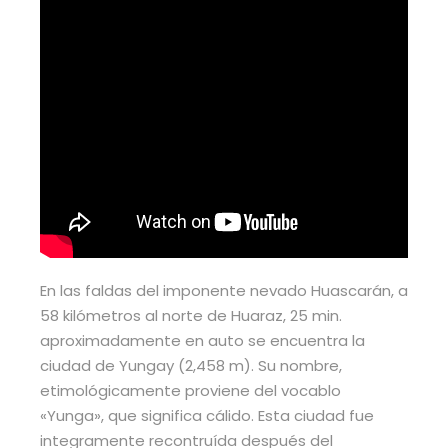
En las faldas del imponente nevado Huascarán, a
58 kilómetros al norte de Huaraz, 25 min.
aproximadamente en auto se encuentra la
ciudad de Yungay (2,458 m). Su nombre,
etimológicamente proviene del vocablo
«Yunga», que significa cálido. Esta ciudad fue
integramente recontruída después del