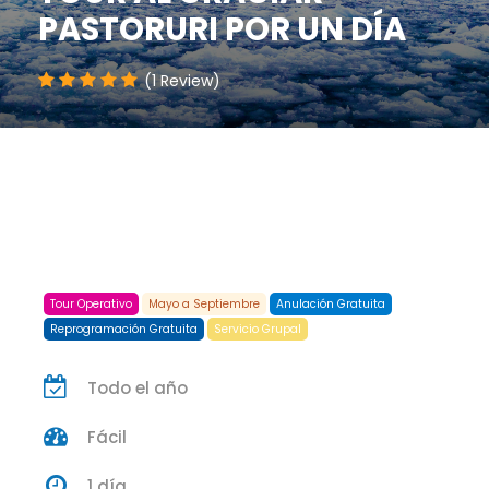
PASTORURI POR UN DÍA
(1 Review)
Tour Operativo
Mayo a Septiembre
Anulación Gratuita
Reprogramación Gratuita
Servicio Grupal
Todo el año
Fácil
1 día