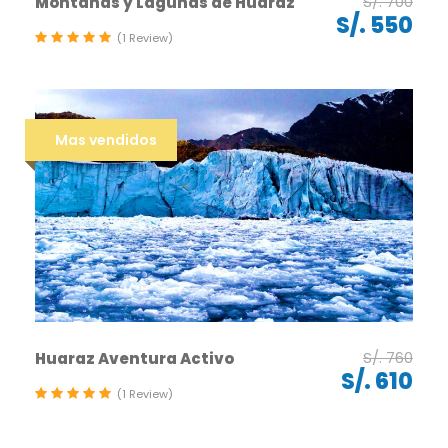
S/. 700
Montañas y Lagunas de Huaraz
S/. 550
(1 Review)
Mas vendidos
S/. 760
Huaraz Aventura Activo
S/. 610
(1 Review)