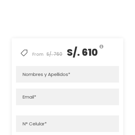
S/. 610
S/. 760
From