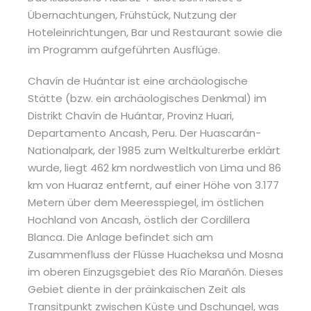
Übernachtungen, Frühstück, Nutzung der
Hoteleinrichtungen, Bar und Restaurant sowie die
im Programm aufgeführten Ausflüge.
Chavín de Huántar ist eine archäologische
Stätte (bzw. ein archäologisches Denkmal) im
Distrikt Chavín de Huántar, Provinz Huari,
Departamento Ancash, Peru. Der Huascarán-
Nationalpark, der 1985 zum Weltkulturerbe erklärt
wurde, liegt 462 km nordwestlich von Lima und 86
km von Huaraz entfernt, auf einer Höhe von 3.177
Metern über dem Meeresspiegel, im östlichen
Hochland von Ancash, östlich der Cordillera
Blanca. Die Anlage befindet sich am
Zusammenfluss der Flüsse Huacheksa und Mosna
im oberen Einzugsgebiet des Río Marañón. Dieses
Gebiet diente in der präinkaischen Zeit als
Transitpunkt zwischen Küste und Dschungel, was