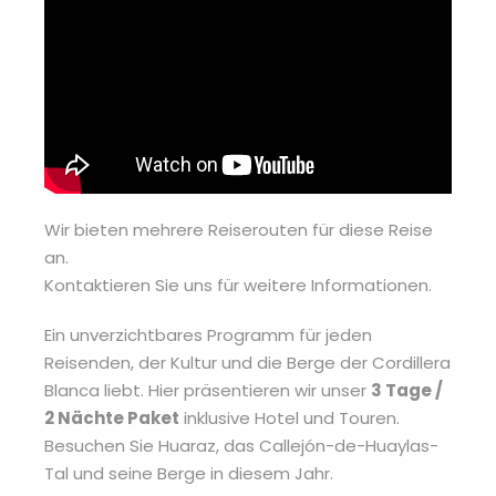
Wir bieten mehrere Reiserouten für diese Reise
an.
Kontaktieren Sie uns für weitere Informationen.
Ein unverzichtbares Programm für jeden
Reisenden, der Kultur und die Berge der Cordillera
Blanca liebt. Hier präsentieren wir unser
3 Tage /
2 Nächte Paket
inklusive Hotel und Touren.
Besuchen Sie Huaraz, das Callejón-de-Huaylas-
Tal und seine Berge in diesem Jahr.