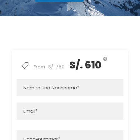
S/. 610
S/. 760
From