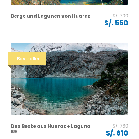
S/. 700
Berge und Lagunen von Huaraz
S/. 550
Bestseller
S/. 760
Das Beste aus Huaraz + Laguna
69
S/. 610