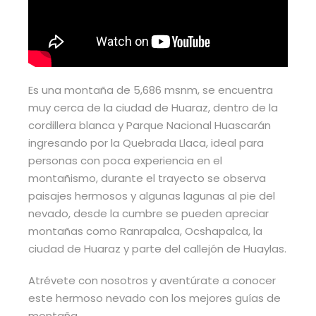
Es una montaña de 5,686 msnm, se encuentra
muy cerca de la ciudad de Huaraz, dentro de la
cordillera blanca y Parque Nacional Huascarán
ingresando por la Quebrada Llaca, ideal para
personas con poca experiencia en el
montañismo, durante el trayecto se observa
paisajes hermosos y algunas lagunas al pie del
nevado, desde la cumbre se pueden apreciar
montañas como Ranrapalca, Ocshapalca, la
ciudad de Huaraz y parte del callejón de Huaylas.
Atrévete con nosotros y aventúrate a conocer
este hermoso nevado con los mejores guías de
montaña.