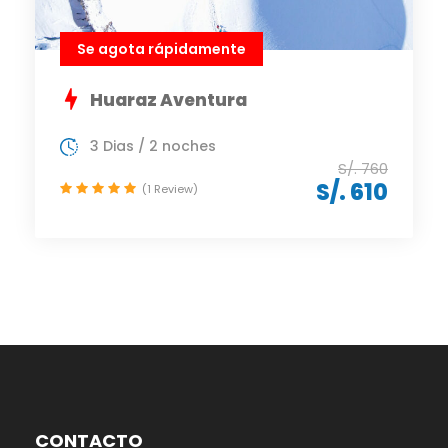
Se agota rápidamente
Huaraz Aventura
3 Dias / 2 noches
S/. 760
S/. 610
(1 Review)
CONTACTO