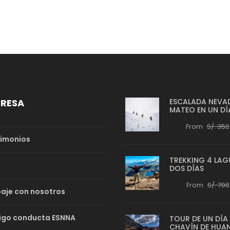
PRESA
ESCALADA NEVA
MATEO EN UN DÍ
From
S/. 350
imonios
TREKKING 4 LAG
DOS DÍAS
From
S/. 700
aje con nosotros
igo conducta ESNNA
TOUR DE UN DÍA
CHAVÍN DE HUA