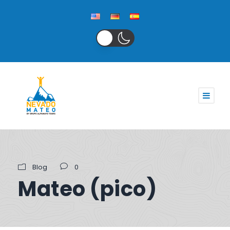
Blog
0
Mateo (pico)