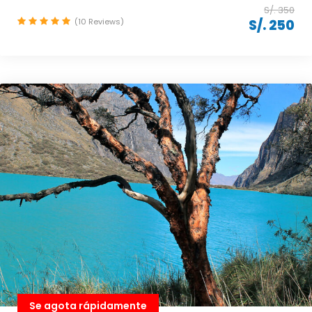
S/. 350
(10 Reviews)
S/. 250
Se agota rápidamente