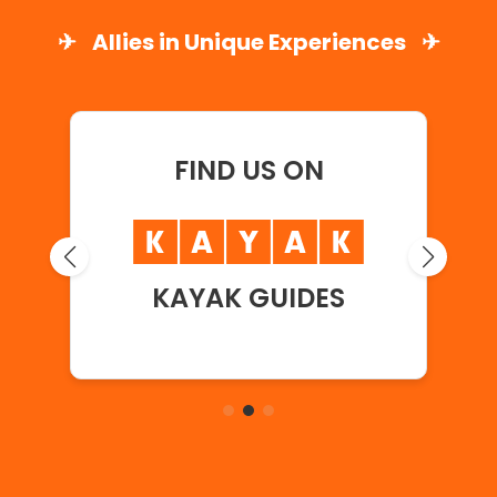
✈
Allies in Unique Experiences
✈
FIND US ON
KAYAK GUIDES