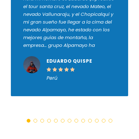
el tour santa cruz, el nevado Mateo, el
nevado Vallunaraju, y el Chopicalqui y
mi gran sueño fue llegar a la cima del
nevado Alpamayo, he estado con los
mejores guías de montaña, la
empresa… grupo Alpamayo ha
organizado nuestra logística y todo el
viaje fue organizado desde el hotel.
EDUARDO QUISPE
Nosotros recomendamos está
empresa como una empresa de alta
Perú
calidad de servicios y próximo año
vamos a organizar más viajes como
subida del nevado Huascarán. Muy
recomendados en verdad.